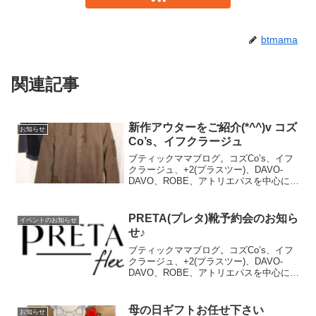
btmama
関連記事
新作アウターをご紹介(*^^)v コズ
お知らせ
Co’s、イフクラージュ
ブティックママブログ。コズCo’s、イフ
クラージュ、+2(プラスツー)、DAVO-
DAVO、ROBE、アトリエパスを中心に大
人可愛いレディースカジュアルを取り揃
えております。
PRETA(プレタ)靴予約会のお知ら
イベントのお知らせ
せ♪
ブティックママブログ。コズCo’s、イフ
クラージュ、+2(プラスツー)、DAVO-
DAVO、ROBE、アトリエパスを中心に大
人可愛いレディースカジュアルを取り揃
えております。今回はPRETA(プレタ)の
靴予約会のお知らせです。モカシンシュ
母の日ギフトお任せ下さい
お知らせ