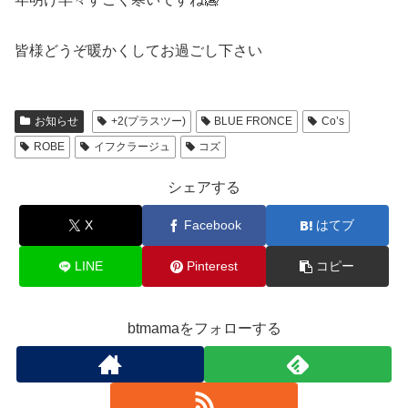
皆様どうぞ暖かくしてお過ごし下さい
お知らせ
+2(プラスツー)
BLUE FRONCE
Co’s
ROBE
イフクラージュ
コズ
シェアする
X
Facebook
はてブ
LINE
Pinterest
コピー
btmamaをフォローする