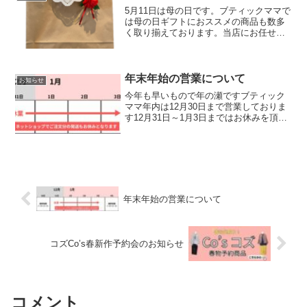
ーズ、バレエシューズ等キレイめなお靴
5月11日は母の日です。ブティックママで
がたくさん揃います
は母の日ギフトにおススメの商品も数多
く取り揃えております。当店にお任せ下
さい。
年末年始の営業について
お知らせ
今年も早いもので年の瀬ですブティック
ママ年内は12月30日まで営業しておりま
す12月31日～1月3日まではお休みを頂き
ます12月30日夕方以降にネットショップ
でご注文頂いた商品は1月4日の出荷とな
りますので、ご了承くださいとても寒い
年末年始...
年末年始の営業について
コズCo’s春新作予約会のお知らせ
コメント